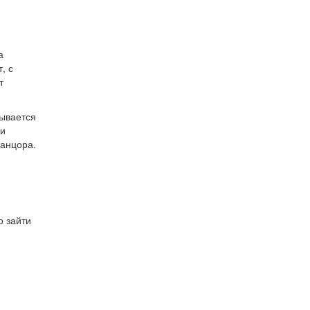
а
, с
т
зывается
 и
танцора.
о зайти