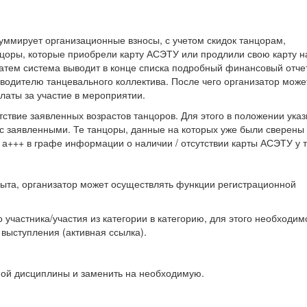
уммирует организационные взносы, с учетом скидок танцорам,
оры, которые приобрели карту АСЭТУ или продлили свою карту н
Затем система выводит в конце списка подробный финансовый отчет
водителю танцевального коллектива. После чего организатор може
платы за участие в мероприятии.
ствие заявленных возрастов танцоров. Для этого в положении ука
 с заявленными. Те танцоры, данные на которых уже были сверены
а+++ в графе информации о наличии / отсутствии карты АСЭТУ у 
крыта, организатор может осуществлять функции регистрационной
 участника/участия из категории в категорию, для этого необходим
 выступления (активная ссылка).
ной дисциплины и заменить на необходимую.