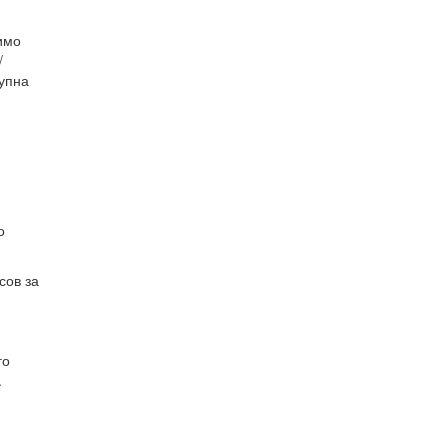
имо
/
упна
о
сов за
го
.