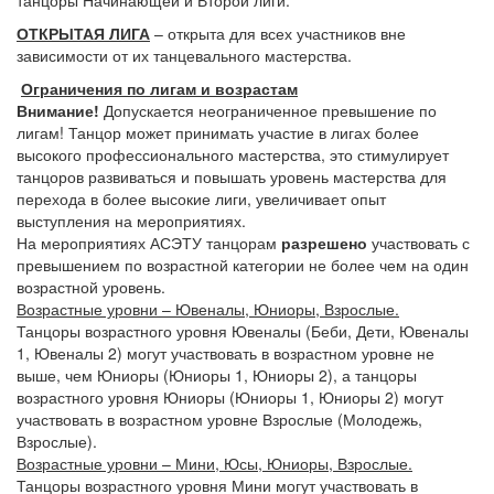
танцоры Начинающей и Второй лиги.
ОТКРЫТАЯ ЛИГА
– открыта для всех участников вне
зависимости от их танцевального мастерства.
Ограничения по лигам и возрастам
Внимание!
Допускается неограниченное превышение по
лигам! Танцор может принимать участие в лигах более
высокого профессионального мастерства, это стимулирует
танцоров развиваться и повышать уровень мастерства для
перехода в более высокие лиги, увеличивает опыт
выступления на мероприятиях.
На мероприятиях АСЭТУ танцорам
разрешено
участвовать с
превышением по возрастной категории не более чем на один
возрастной уровень.
Возрастные уровни – Ювеналы, Юниоры, Взрослые.
Танцоры возрастного уровня Ювеналы (Беби, Дети, Ювеналы
1, Ювеналы 2) могут участвовать в возрастном уровне не
выше, чем Юниоры (Юниоры 1, Юниоры 2), а танцоры
возрастного уровня Юниоры (Юниоры 1, Юниоры 2) могут
участвовать в возрастном уровне Взрослые (Молодежь,
Взрослые).
Возрастные уровни – Мини, Юсы, Юниоры, Взрослые.
Танцоры возрастного уровня Мини могут участвовать в