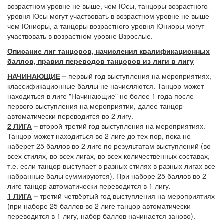
возрастном уровне не выше, чем Юсы, танцоры возрастного
уровня Юсы могут участвовать в возрастном уровне не выше
чем Юниоры, а танцоры возрастного уровня Юниоры могут
участвовать в возрастном уровне Взрослые.
Описание лиг танцоров, начисления квалификационных
баллов, правил переводов танцоров из лиги в лигу
НАЧИНАЮЩИЕ
–
первый год выступления на мероприятиях,
классификационные баллы не начисляются. Танцор может
находиться в лиге "Начинающие" не более 1 года после
первого выступления на мероприятии, далее танцор
автоматически переводится во 2 лигу.
2 ЛИГА
–
второй-третий год выступления на мероприятиях.
Танцор может находиться во 2 лиге до тех пор, пока не
наберет 25 баллов во 2 лиге по результатам выступлений (во
всех стилях, во всех лигах, во всех количественных составах,
т.е. если танцор выступает в разных стилях в разных лигах все
набранные балы суммируются). При наборе 25 баллов во 2
лиге танцор автоматически переводится в 1 лигу.
1 ЛИГА
–
третий-четвёртый год выступления на мероприятиях
(при наборе 25 баллов во 2 лиге танцор автоматически
переводится в 1 лигу, набор баллов начинается заново).